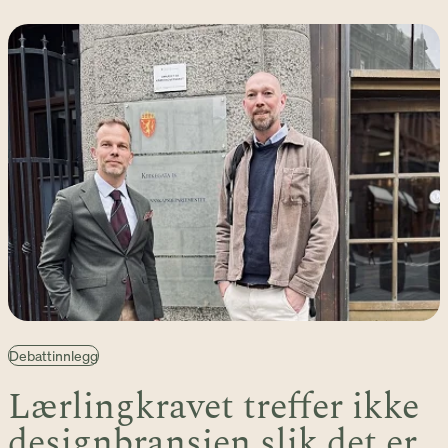
Debattinnlegg
Lærlingkravet treffer ikke
designbransjen slik det er