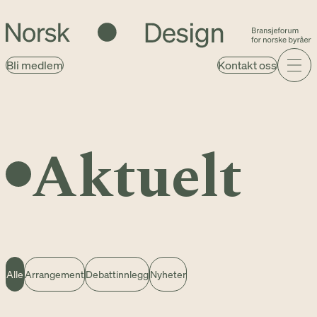
Bli medlem
Kontakt oss
Aktuelt
Alle
Arrangement
Debattinnlegg
Nyheter